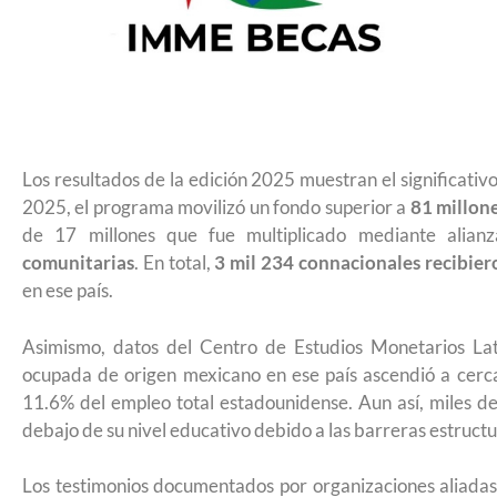
Futuro para capacitarse al regresa
Los resultados de la edición 2025 muestran el significativ
2025, el programa movilizó un fondo superior a
81 millon
de 17 millones que fue multiplicado mediante alia
comunitarias
. En total,
3 mil 234 connacionales recibie
en ese país.
Asimismo, datos del Centro de Estudios Monetarios La
ocupada de origen mexicano en ese país ascendió a cerc
11.6% del empleo total estadounidense. Aun así, miles 
debajo de su nivel educativo debido a las barreras estructu
UNAM San Antonio abre cursos d
Los testimonios documentados por organizaciones aliadas
para la ciudadanía estadouniden