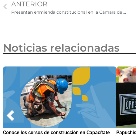
ANTERIOR
Presentan enmienda constitucional en la Cámara de Representantes para eliminar la ciudadanía por nacimiento a hijos de personas sin estatus migratorio legal
Noticias relacionadas
en Capacítate
Papuchis y el Sueño Michoacano como alterna