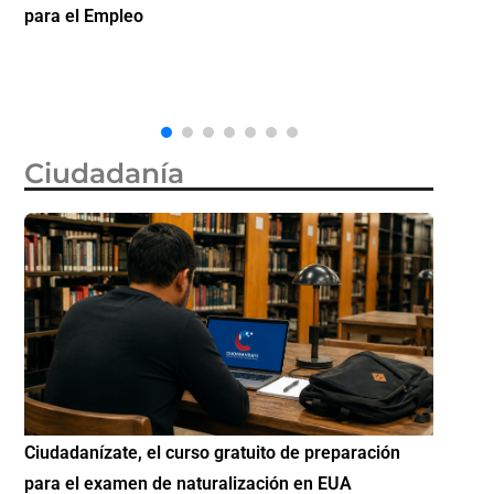
la ciudadanía por nacimiento, semanas después de
inve
que la Corte Suprema revocara su primer intento
Ciudadanía
ción
Si eres residente ingresa a Ciudadanízate, el curso
Co
gratuito de preparación para el examen de
el