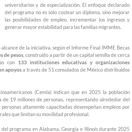
r a México?
para el Empleo
universitarios y de especialización. El enfoque declarado
del programa no es solo costear un diploma, sino mejorar
las posibilidades de empleo, incrementar los ingresos y
generar mayor estabilidad para las familias migrantes.
o alcance de la iniciativa, según el Informe Final IMME Becas
es de pesos
, construido a partir de un capital semilla de cerca
nzas con
133 instituciones educativas y organizaciones
ron apoyos
a través de 51 consulados de México distribuidos
tinoamericanos (Cemla) indican que en 2025 la población
a de 19 millones de personas, representando alrededor del
de personas altamente capacitadas desempeñan empleos por
rales que limitan su movilidad profesional.
e preparación
Ciudadanízate, el curso gratuito de prepara
 del programa en Alabama, Georgia e Illinois durante 2025
se en primavera
para el examen de naturalización en EUA