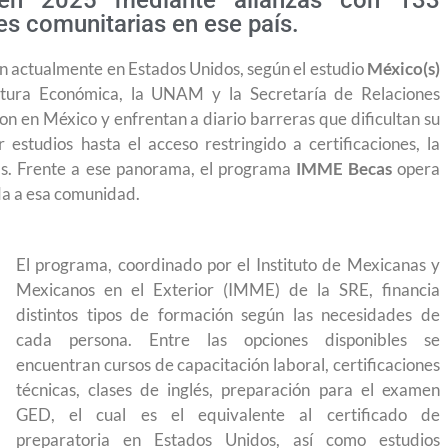
en 2025 mediante alianzas con 133
es comunitarias en ese país.
n actualmente en Estados Unidos, según el estudio
México(s)
ltura Económica, la UNAM y la Secretaría de Relaciones
ron en México y enfrentan a diario barreras que dificultan su
r estudios hasta el acceso restringido a certificaciones, la
jas. Frente a ese panorama, el programa
IMME Becas
opera
da a esa comunidad.
El programa, coordinado por el Instituto de Mexicanas y
Mexicanos en el Exterior (IMME) de la SRE, financia
distintos tipos de formación según las necesidades de
cada persona. Entre las opciones disponibles se
encuentran cursos de capacitación laboral, certificaciones
técnicas, clases de inglés, preparación para el examen
GED, el cual es el equivalente al certificado de
ruyendo el
Conoce los cursos de construcción en Capací
preparatoria en Estados Unidos, así como estudios