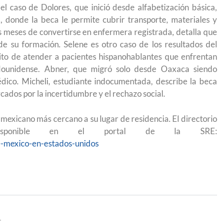
el caso de Dolores, que inició desde alfabetización básica,
, donde la beca le permite cubrir transporte, materiales y
os meses de convertirse en enfermera registrada, detalla que
de su formación. Selene es otro caso de los resultados del
ito de atender a pacientes hispanohablantes que enfrentan
tadounidense. Abner, que migró solo desde Oaxaca siendo
dico. Micheli, estudiante indocumentada, describe la beca
dos por la incertidumbre y el rechazo social.
exicano más cercano a su lugar de residencia. El directorio
á disponible en el portal de la SRE:
-mexico-en-estados-unidos