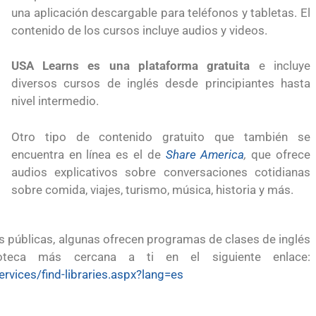
a México?
para el Empleo
una aplicación descargable para teléfonos y tabletas. El
contenido de los cursos incluye audios y videos.
USA Learns es una plataforma gratuita
e incluye
diversos cursos de inglés desde principiantes hasta
nivel intermedio.
Otro tipo de contenido gratuito que también se
encuentra en línea es el de
Share America
,
que ofrece
audios explicativos sobre conversaciones cotidianas
sobre comida, viajes, turismo, música, historia y más.
as públicas, algunas ofrecen programas de clases de inglés
lioteca más cercana a ti en el siguiente enlace:
vices/find-libraries.aspx?lang=es
reparación
Ciudadanízate, el curso gratuito de preparación
en primavera
para el examen de naturalización en EUA