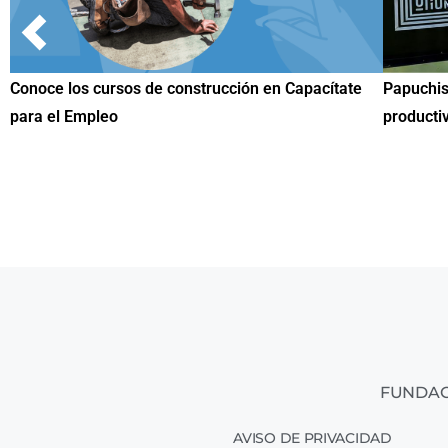
e
Papuchis y el Sueño Michoacano como alternativa
Conoce
productiva
una he
FUNDAC
AVISO DE PRIVACIDAD