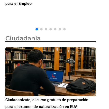
la ciudadanía por nacimiento, semanas después de
invert
que la Corte Suprema revocara su primer intento
Ciudadanía
Si eres residente ingresa a Ciudadanízate, el curso
Conoc
gratuito de preparación para el examen de
elegib