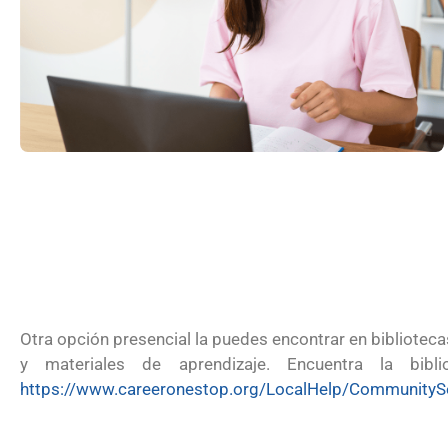
Futuro para capacitarse al regresar 
Otra opción presencial la puedes encontrar en bibliotec
y materiales de aprendizaje. Encuentra la bib
https://www.careeronestop.org/LocalHelp/CommunitySer
UNAM San Antonio abre cursos de p
para la ciudadanía estadounidense 