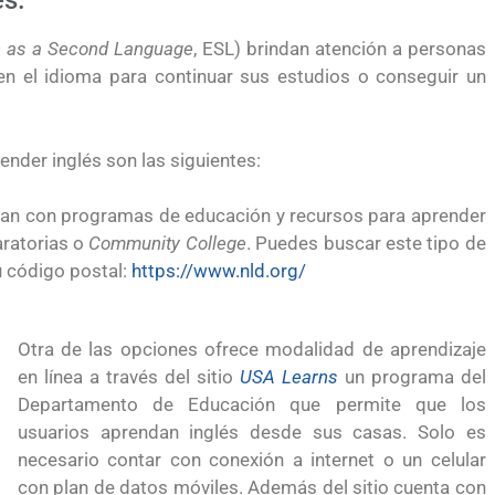
s.
h as a Second Language
, ESL) brindan atención a personas
en el idioma para continuar sus estudios o conseguir un
nder inglés son las siguientes:
ntan con programas de educación y recursos para aprender
aratorias o
Community College
. Puedes buscar este tipo de
 código postal:
https://www.nld.org/
Otra de las opciones ofrece modalidad de aprendizaje
en línea a través del sitio
USA Learns
un programa del
Departamento de Educación que permite que los
usuarios aprendan inglés desde sus casas. Solo es
necesario contar con conexión a internet o un celular
yendo el
Conoce los cursos de construcción en Capacítat
con plan de datos móviles. Además del sitio cuenta con