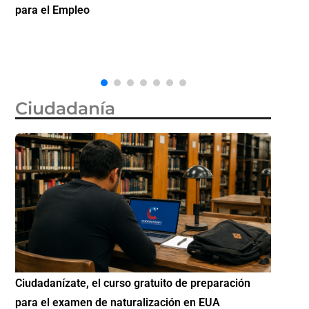
la ciudadanía por nacimiento, semanas después de
inver
que la Corte Suprema revocara su primer intento
Ciudadanía
ión
Si eres residente ingresa a Ciudadanízate, el curso
Con
gratuito de preparación para el examen de
ele