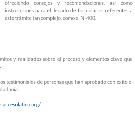
ofreciendo consejos y recomendaciones, así como
r a México?
para el Empleo
instrucciones para el llenado de formularios referentes a
este trámite tan complejo, como el N-400.
mitos y realidades sobre el proceso y elementos clave que
a.
os testimoniales de personas que han aprobado con éxito el
udadanía.
e.accesolatino.org/
 preparación
Ciudadanízate, el curso gratuito de preparac
e en primavera
para el examen de naturalización en EUA