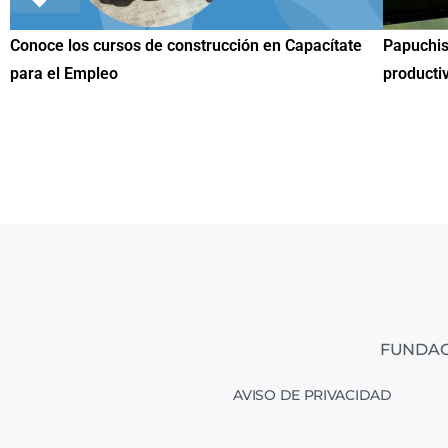
ítate
Papuchis y el Sueño Michoacano como alternativa
Co
productiva
un
FUNDAC
AVISO DE PRIVACIDAD