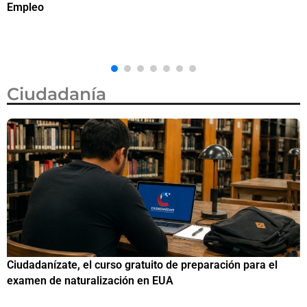
ciudadanía por nacimiento, semanas después de que la
M
Corte Suprema revocara su primer intento
Ciudadanía
Si eres residente ingresa a Ciudadanízate, el curso gratuito
de preparación para el examen de naturalización en EUA