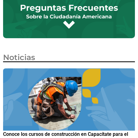
Noticias
Trump firma nueva orden ejecutiva para restringir la
¿