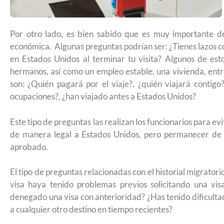
Futuro para capacitarse al regr
Por otro lado, es bien sabido que es muy importante de
económica. Algunas preguntas podrían ser: ¿Tienes lazos c
en Estados Unidos al terminar tu visita? Algunos de esto
hermanos, así como un empleo estable, una vivienda, entr
son: ¿Quién pagará por el viaje?, ¿quién viajará contigo
ocupaciones?, ¿han viajado antes a Estados Unidos?
Este tipo de preguntas las realizan los funcionarios para ev
de manera legal a Estados Unidos, pero permanecer de 
aprobado.
El tipo de preguntas relacionadas con el historial migratori
visa haya tenido problemas previos solicitando una vis
denegado una visa con anterioridad? ¿Has tenido dificultade
UNAM San Antonio abre curs
a cualquier otro destino en tiempo recientes?
para la ciudadanía estadoun