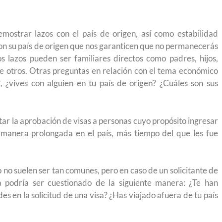
esar a México?
para el Empleo
mostrar lazos con el país de origen, así como estabilidad
on su país de origen que nos garanticen que no permanecerás
s lazos pueden ser familiares directos como padres, hijos,
e otros. Otras preguntas en relación con el tema económico
?, ¿vives con alguien en tu país de origen? ¿Cuáles son sus
itar la aprobación de visas a personas cuyo propósito ingresar
manera prolongada en el país, más tiempo del que les fue
o no suelen ser tan comunes, pero en caso de un solicitante de
a podría ser cuestionado de la siguiente manera: ¿Te han
s en la solicitud de una visa? ¿Has viajado afuera de tu país
os de preparación
Ciudadanízate, el curso gratuito de pre
idense en primavera
para el examen de naturalización en E