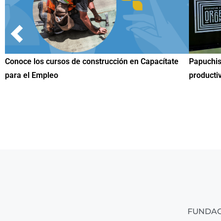
 Capacítate
Papuchis y el Sueño Michoacano como alternati
productiva
FUNDAC