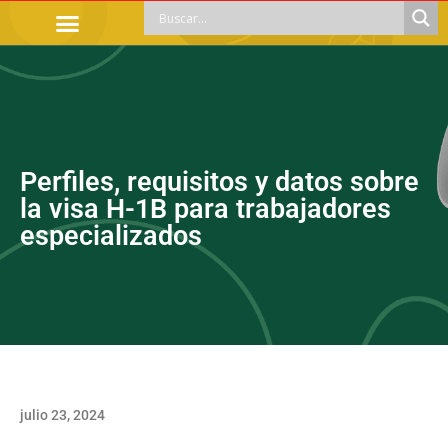
TRÁMITES OFICIALES
ORIENTACIÓN LEGAL
APOYOS SOCIALES
EDUCACIÓN Y EMPLEO
Perfiles, requisitos y datos sobre
la visa H-1B para trabajadores
especializados
julio 23, 2024