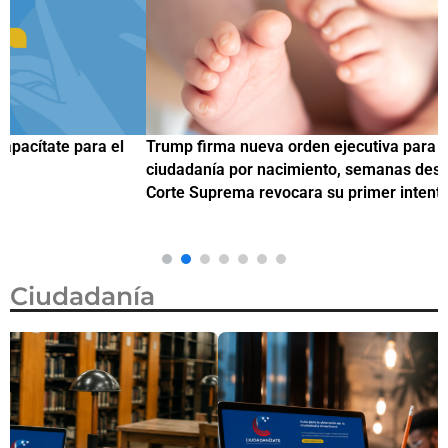
Trump firma nueva orden ejecutiva para restringir la
¿
ciudadanía por nacimiento, semanas después de que la
M
Corte Suprema revocara su primer intento
Ciudadanía