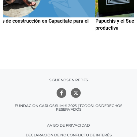
Papuchis y el Sueño Michoacano como alternativa
C
productiva
h
SÍGUENOS EN REDES
FUNDACIÓN CARLOS SLIM © 2025 | TODOS LOS DERECHOS
RESERVADOS
AVISO DE PRIVACIDAD
DECLARACIÓN DE NO CONFLICTO DE INTERÉS