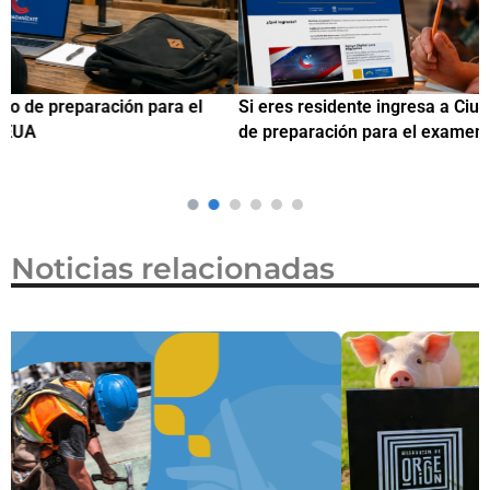
Si eres residente ingresa a Ciudadanízate, el curso gratuito
C
de preparación para el examen de naturalización en EUA
o
Noticias relacionadas