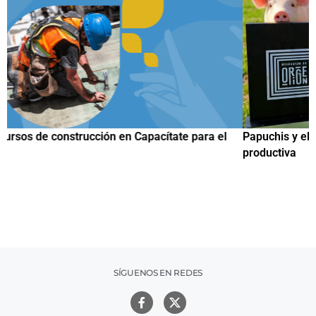
Papuchis y el Sueño Michoacano como alternativa
C
productiva
h
SÍGUENOS EN REDES