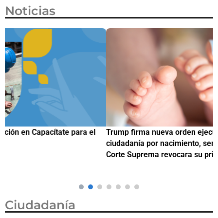
Noticias
Trump firma nueva orden ejecutiva para restringir la
¿
ciudadanía por nacimiento, semanas después de que la
M
Corte Suprema revocara su primer intento
Ciudadanía