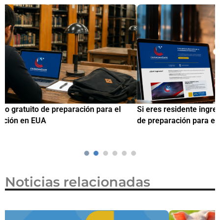
Si eres residente ingresa a Ciudadanízate, el curso gratuito
C
de preparación para el examen de naturalización en EUA
o
Noticias relacionadas