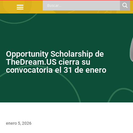
TRÁMITES OFICIALES
ORIENTACIÓN LEGAL
APOYOS SOCIALES
EDUCACIÓN Y EMPLEO
Opportunity Scholarship de
TheDream.US cierra su
convocatoria el 31 de enero
enero 5, 2026