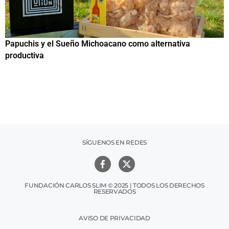
Papuchis y el Sueño Michoacano como alternativa
C
productiva
h
SÍGUENOS EN REDES
FUNDACIÓN CARLOS SLIM © 2025 | TODOS LOS DERECHOS
RESERVADOS
AVISO DE PRIVACIDAD