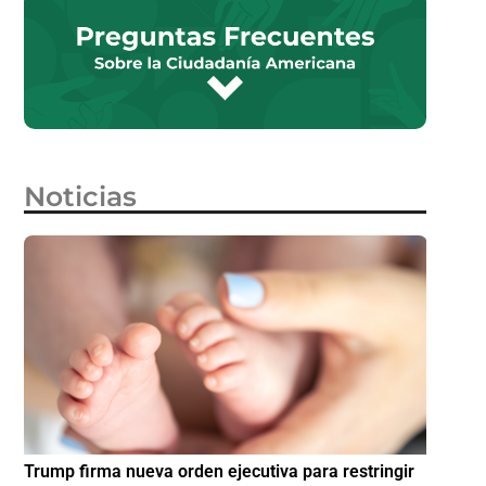
Noticias
e
Trump firma nueva orden ejecutiva para restringir
¿Cómo p