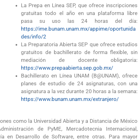
 México?
para el Empleo
La Prepa en Línea SEP, que ofrece inscripciones
gratuitas todo el año en una plataforma libre
pasa su uso las 24 horas del día:
https://ime.bunam.unam.mx/appime/oportunida
des/info/2
La Preparatoria Abierta SEP que ofrece estudios
gratuitos de bachillerato de forma flexible, sin
mediación de docente obligatoria:
https://www.prepaabierta.sep.gob.mx/
Bachillerato en Línea UNAM (B@UNAM), ofrece
planes de estudio de 24 asignaturas, con una
asignatura a la vez durante 20 horas a la semana:
https://www.bunam.unam.mx/extranjero/
iones como la Universidad Abierta y a Distancia de México
eparación
Ciudadanízate, el curso gratuito de preparación
dministración de PyME, Mercadotecnia Internacional,
ría en Desarrollo de Software, entre otras. Para mayor
n primavera
para el examen de naturalización en EUA