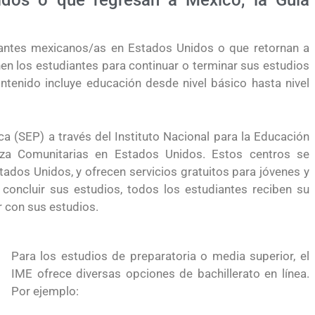
idos o que regresan a México, la Guía
diantes mexicanos/as en Estados Unidos o que retornan a
nen los estudiantes para continuar o terminar sus estudios
ntenido incluye educación desde nivel básico hasta nivel
a (SEP) a través del Instituto Nacional para la Educación
aza Comunitarias en Estados Unidos. Estos centros se
ados Unidos, y ofrecen servicios gratuitos para jóvenes y
concluir sus estudios, todos los estudiantes reciben su
r con sus estudios.
Para los estudios de preparatoria o media superior, el
IME ofrece diversas opciones de bachillerato en línea.
Por ejemplo:
yendo el
Conoce los cursos de construcción en Capacítat