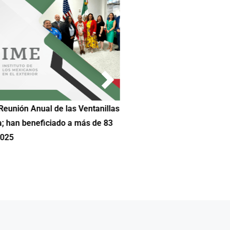
Reunión Anual de las Ventanillas
Hilda DeCortez busca continua
a; han beneficiado a más de 83
Educación de Asheboro en Car
2025