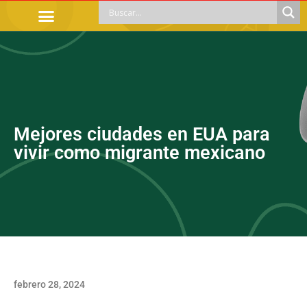
TRÁMITES OFICIALES
ORIENTACIÓN LEGAL
APOYOS SOCIALES
EDUCACIÓN Y EMPLEO
Mejores ciudades en EUA para
vivir como migrante mexicano
febrero 28, 2024