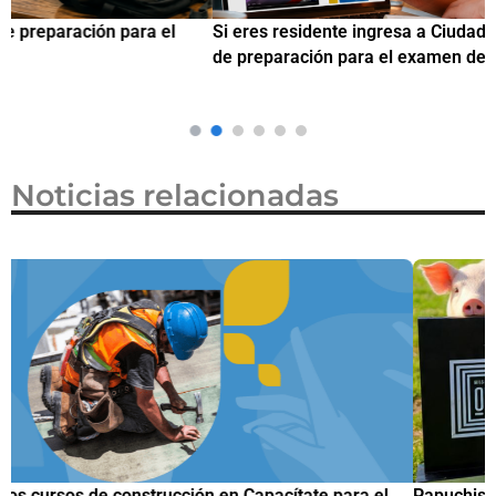
Si eres residente ingresa a Ciudadanízate, el curso gratuito
C
de preparación para el examen de naturalización en EUA
o
Noticias relacionadas
Papuchis y el Sueño Michoacano como alternativa
C