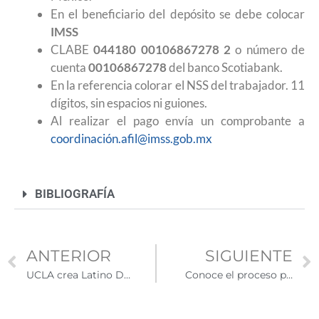
En el beneficiario del depósito se debe colocar
IMSS
CLABE
044180 00106867278 2
o número de
cuenta
00106867278
del banco Scotiabank.
En la referencia colorar el NSS del trabajador. 11
dígitos, sin espacios ni guiones.
Al realizar el pago envía un comprobante a
coordinación.afil@imss.gob.mx
BIBLIOGRAFÍA
ANTERIOR
SIGUIENTE
UCLA crea Latino Data Hub, plataforma digital sobre datos de las comunidades latinas de todo EE.UU.
Conoce el proceso para reemplazar la Tarjeta de Residente Permanente o Green Card