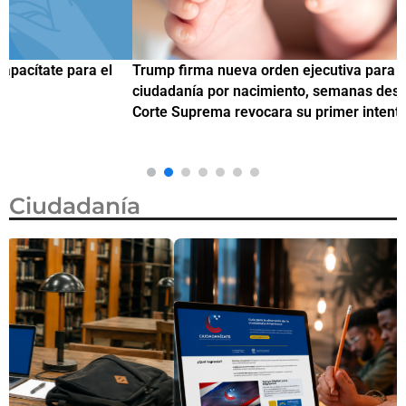
Trump firma nueva orden ejecutiva para restringir la
¿
ciudadanía por nacimiento, semanas después de que la
M
Corte Suprema revocara su primer intento
Ciudadanía