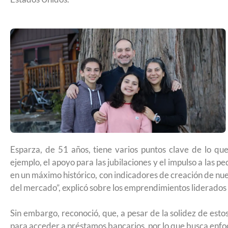
Futuro para capacitarse al regresar a
Esparza, de 51 años, tiene varios puntos clave de lo que
ejemplo, el apoyo para las jubilaciones y el impulso a las p
en un máximo histórico, con indicadores de creación de nu
del mercado”, explicó sobre los emprendimientos liderados 
UNAM San Antonio abre cursos de pr
Sin embargo, reconoció, que, a pesar de la solidez de esto
para la ciudadanía estadounidense e
para acceder a préstamos bancarios, por lo que busca enf