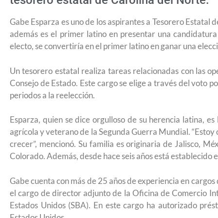
tesorero estatal de Carolina del Norte.
Gabe Esparza es uno de los aspirantes a Tesorero Estatal de
además es el primer latino en presentar una candidatura 
electo, se convertiría en el primer latino en ganar una elecc
Un tesorero estatal realiza tareas relacionadas con las op
Consejo de Estado. Este cargo se elige a través del voto po
periodos a la reelección.
Esparza, quien se dice orgulloso de su herencia latina, e
agrícola y veterano de la Segunda Guerra Mundial. “Estoy or
crecer”, mencionó. Su familia es originaria de Jalisco, M
Colorado. Además, desde hace seis años está establecido en
Gabe cuenta con más de 25 años de experiencia en cargos
el cargo de director adjunto de la Oficina de Comercio I
Estados Unidos (SBA). En este cargo ha autorizado prést
¿Cómo inscribirse a Jóvenes Constru
Estados Unidos.