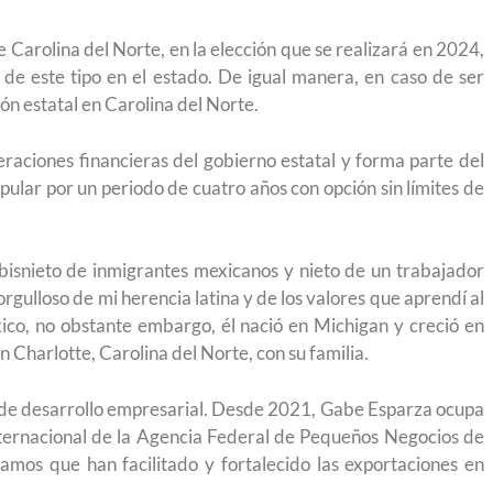
 Carolina del Norte, en la elección que se realizará en 2024,
de este tipo en el estado. De igual manera, en caso de ser
ión estatal en Carolina del Norte.
eraciones financieras del gobierno estatal y forma parte del
pular por un periodo de cuatro años con opción sin límites de
s bisnieto de inmigrantes mexicanos y nieto de un trabajador
gulloso de mi herencia latina y de los valores que aprendí al
éxico, no obstante embargo, él nació en Michigan y creció en
 Charlotte, Carolina del Norte, con su familia.
 de desarrollo empresarial. Desde 2021, Gabe Esparza ocupa
nternacional de la Agencia Federal de Pequeños Negocios de
amos que han facilitado y fortalecido las exportaciones en
yendo el
Conoce los cursos de construcción en Capacítat