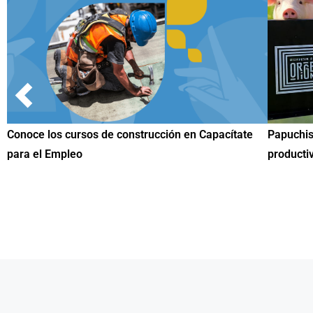
Papuchis y el Sueño Michoacano como alternativa
Conoce n
productiva
una herr