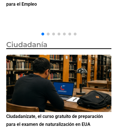
la ciudadanía por nacimiento, semanas después de
inverti
que la Corte Suprema revocara su primer intento
Ciudadanía
Si eres residente ingresa a Ciudadanízate, el curso
Conoce 
gratuito de preparación para el examen de
elegibl