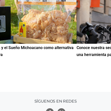
uestra sección de Educación y Empleo:
IMME realiza la 2ª
amienta para encontrar oportunidades
de Educación Cívic
mil mexicanos en 
SÍGUENOS EN REDES