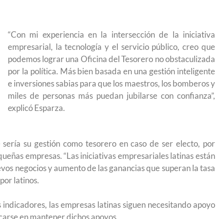
 México?
para el Empleo
“Con mi experiencia en la intersección de la iniciativa
empresarial, la tecnología y el servicio público, creo que
podemos lograr una Oficina del Tesorero no obstaculizada
por la política. Más bien basada en una gestión inteligente
e inversiones sabias para que los maestros, los bomberos y
miles de personas más puedan jubilarse con confianza”,
explicó Esparza.
 sería su gestión como tesorero en caso de ser electo, por
equeñas empresas. “Las iniciativas empresariales latinas están
evos negocios y aumento de las ganancias que superan la tasa
por latinos.
eparación
Ciudadanízate, el curso gratuito de preparación
s indicadores, las empresas latinas siguen necesitando apoyo
n primavera
para el examen de naturalización en EUA
ocarse en mantener dichos apoyos.