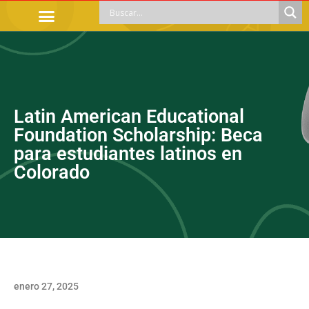
TRÁMITES OFICIALES
ORIENTACIÓN LEGAL
APOYOS SOCIALES
EDUCACIÓN Y EMPLEO
Latin American Educational
Foundation Scholarship: Beca
para estudiantes latinos en
Colorado
enero 27, 2025