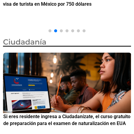
visa de turista en México por 750 dólares
e
M
Ciudadanía
Si eres residente ingresa a Ciudadanízate, el curso gratuito
C
de preparación para el examen de naturalización en EUA
o