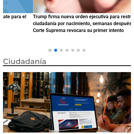
Trump firma nueva orden ejecutiva para restringir la
¿
ciudadanía por nacimiento, semanas después de que la
M
Corte Suprema revocara su primer intento
Ciudadanía