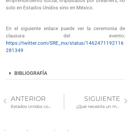
emprendimiento social, impulsados por dreamers, no
solo en Estados Unidos sino en México.
En el siguiente enlace puede ver la ceremonia de
clausura del evento:
https://twitter.com/SRE_mx/status/1462471192116
281349
BIBLIOGRAFÍA
ANTERIOR
SIGUIENTE
Estados Unidos comenzó a aplicar norma que protege a dreamers de ser deportados
¿Qué necesita un migrante para recibir Medicare?