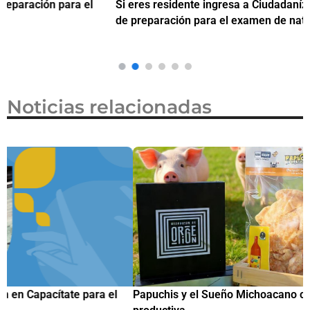
Si eres residente ingresa a Ciudadanízate, el curso gratuito
C
de preparación para el examen de naturalización en EUA
o
Noticias relacionadas
Papuchis y el Sueño Michoacano como alternativa
C