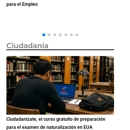
citas de visa de turista en México por 750 dólares
partic
Diásp
Ciudadanía
ón
Si eres residente ingresa a Ciudadanízate, el curso
Cono
gratuito de preparación para el examen de
eleg