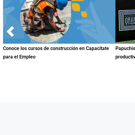
ate
Papuchis y el Sueño Michoacano como alternativa
Cono
productiva
una 