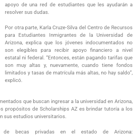
apoyo de una red de estudiantes que les ayudarán a
migración sin
para el Empleo
resolver sus dudas.
Por otra parte, Karla Cruze-Silva del Centro de Recursos
para Estudiantes Inmigrantes de la Universidad de
Arizona, explica que los jóvenes indocumentados no
son elegibles para recibir apoyo financiero a nivel
estatal ni federal. “Entonces, están pagando tarifas que
son muy altas y, nuevamente, cuando tiene fondos
limitados y tasas de matrícula más altas, no hay saldo”,
explicó.
umentados que buscan ingresar a la universidad en Arizona,
os propósitos de Scholarships AZ es brindar tutoría a los
 sus estudios universitarios.
preparación
Ciudadanízate, el curso gratuito de preparaci
ta de becas privadas en el estado de Arizona:
 en primavera
para el examen de naturalización en EUA