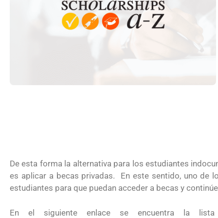
remitir casos de asilo a jueces de in
entrevistar al solicitante
De esta forma la alternativa para los estudiantes indoc
es aplicar a becas privadas. En este sentido, uno de l
estudiantes para que puedan acceder a becas y continúen
UNAM San Antonio abre cursos de 
En el siguiente enlace se encuentra la lis
para la ciudadanía estadounidense