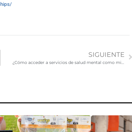
ships/
SIGUIENTE
¿Cómo acceder a servicios de salud mental como migrante en Estados Unidos?