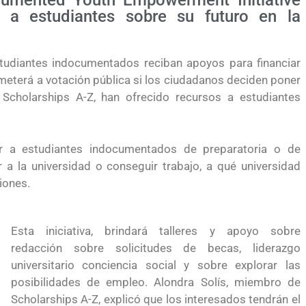
mented Youth Empowerment Initiative
r a estudiantes sobre su futuro en la
estudiantes indocumentados reciban apoyos para financiar
ometerá a votación pública si los ciudadanos deciden poner
 Scholarships A-Z, han ofrecido recursos a estudiantes
ar a estudiantes indocumentados de preparatoria o de
 a la universidad o conseguir trabajo, a qué universidad
iones.
Esta iniciativa, brindará talleres y apoyo sobre
redacción sobre solicitudes de becas, liderazgo
universitario conciencia social y sobre explorar las
posibilidades de empleo. Alondra Solís, miembro de
le permite
Conoce los cursos de construcción en Capacíta
Scholarships A-Z, explicó que los interesados tendrán el