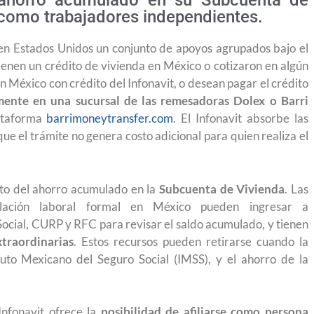
el ahorro acumulado en su Subcuenta de
a como trabajadores independientes.
 en Estados Unidos un conjunto de apoyos agrupados bajo el
tienen un crédito de vivienda en México o cotizaron en algún
n México con crédito del Infonavit, o desean pagar el crédito
mente en una sucursal de las remesadoras Dolex o Barri
lataforma
barrimoneytransfer.com
. El Infonavit absorbe las
que el trámite no genera costo adicional para quien realiza el
nto del ahorro acumulado en la
Subcuenta de Vivienda
. Las
ación laboral formal en México pueden ingresar a
cial, CURP y RFC para revisar el saldo acumulado, y tienen
traordinarias
. Estos recursos pueden retirarse cuando la
tuto Mexicano del Seguro Social (IMSS), y el ahorro de la
uyendo el
Conoce los cursos de construcción en Capacíta
Infonavit ofrece la
posibilidad de
afiliarse como persona