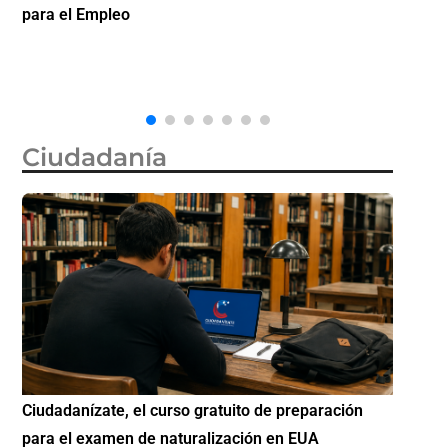
la ciudadanía por nacimiento, semanas después de
invert
que la Corte Suprema revocara su primer intento
Ciudadanía
ón
Si eres residente ingresa a Ciudadanízate, el curso
Cono
gratuito de preparación para el examen de
eleg