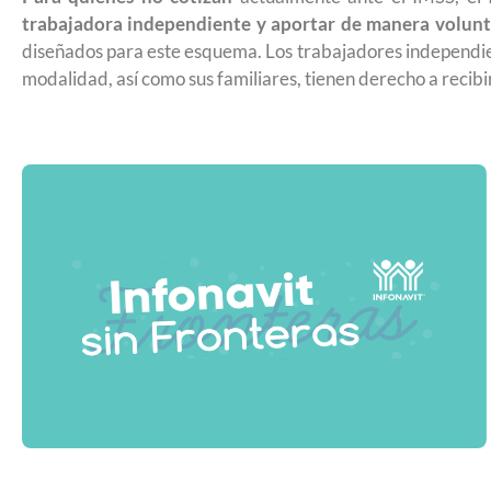
Futuro para capacitarse al regresar
trabajadora independiente y aportar de manera volunt
diseñados para este esquema. Los trabajadores independien
modalidad, así como sus familiares, tienen derecho a recibir
UNAM San Antonio abre cursos de 
para la ciudadanía estadounidense