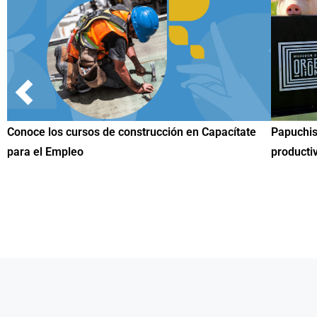
ítate
Papuchis y el Sueño Michoacano como alternativa
Co
productiva
un