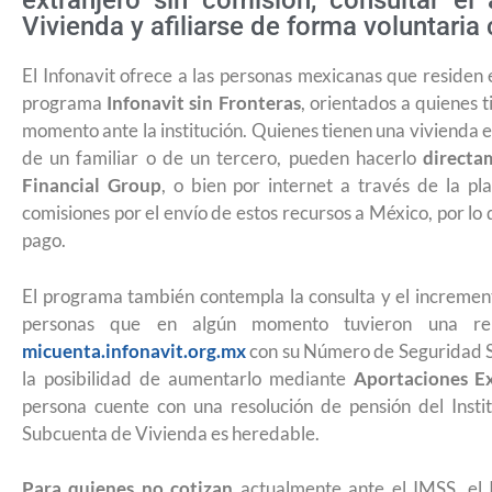
extranjero sin comisión, consultar 
Vivienda y afiliarse de forma voluntari
El Infonavit ofrece a las personas mexicanas que residen
programa
Infonavit sin Fronteras
, orientados a quienes 
momento ante la institución. Quienes tienen una vivienda e
de un familiar o de un tercero, pueden hacerlo
directa
Financial Group
, o bien por internet a través de la p
comisiones por el envío de estos recursos a México, por lo 
pago.
El programa también contempla la consulta y el increme
personas que en algún momento tuvieron una rel
micuenta.infonavit.org.mx
con su Número de Seguridad So
la posibilidad de aumentarlo mediante
Aportaciones Ex
persona cuente con una resolución de pensión del Insti
Subcuenta de Vivienda es heredable.
¿Cómo inscribirse a Jóvenes Constr
Para quienes no cotizan
actualmente ante el IMSS, el 