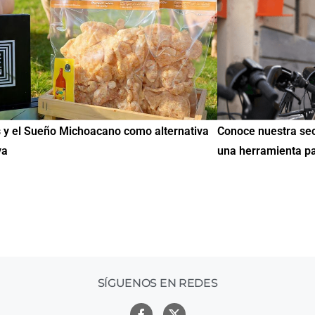
noce nuestra sección de Educación y Empleo:
IMME realiza 
a herramienta para encontrar oportunidades
de Educación
mil mexicano
SÍGUENOS EN REDES