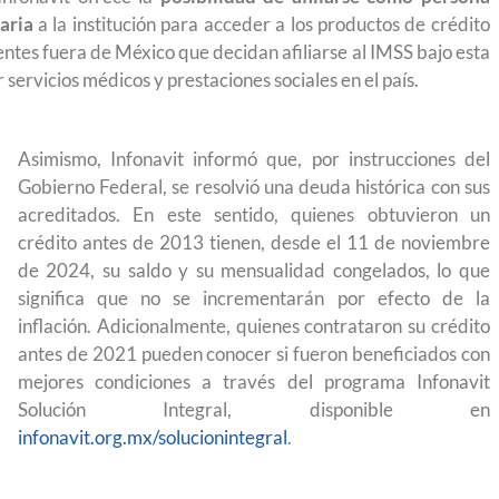
 a México?
para el Empleo
aria
a la institución para acceder a los productos de crédito
tes fuera de México que decidan afiliarse al IMSS bajo esta
 servicios médicos y prestaciones sociales en el país.
Asimismo, Infonavit informó que, por instrucciones del
Gobierno Federal, se resolvió una deuda histórica con sus
acreditados. En este sentido, quienes obtuvieron un
crédito antes de 2013 tienen, desde el 11 de noviembre
de 2024, su saldo y su mensualidad congelados, lo que
significa que no se incrementarán por efecto de la
inflación. Adicionalmente, quienes contrataron su crédito
antes de 2021 pueden conocer si fueron beneficiados con
mejores condiciones a través del programa Infonavit
Solución Integral, disponible en
infonavit.org.mx/solucionintegral
.
preparación
Ciudadanízate, el curso gratuito de preparaci
 en primavera
para el examen de naturalización en EUA