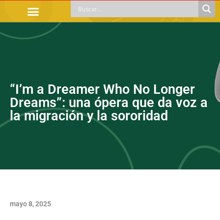
TRÁMITES OFICIALES
ORIENTACIÓN LEGAL
APOYOS SOCIALES
EDUCACIÓN Y EMPLEO
“I’m a Dreamer Who No Longer
Dreams”: una ópera que da voz a
la migración y la sororidad
mayo 8, 2025