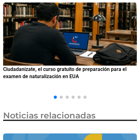
Si eres residente ingresa a Ciudadanízate, el curso gratuito
C
de preparación para el examen de naturalización en EUA
o
Noticias relacionadas