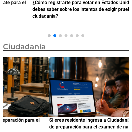
¿Cómo registrarte para votar en Estados Unidos y qué
¿
debes saber sobre los intentos de exigir prueba de
c
ciudadanía?
Ciudadanía
Si eres residente ingresa a Ciudadanízate, el curso gratuito
C
de preparación para el examen de naturalización en EUA
o