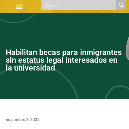
TRÁMITES OFICIALES
ORIENTACIÓN LEGAL
APOYOS SOCIALES
EDUCACIÓN Y EMPLEO
Habilitan becas para inmigrantes
sin estatus legal interesados en
la universidad
noviembre 3, 2025