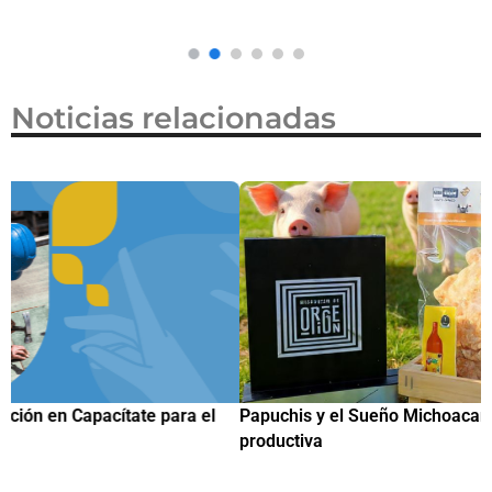
Noticias relacionadas
Papuchis y el Sueño Michoacano como alternativa
C
productiva
h