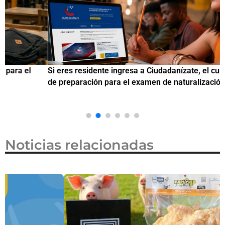
Si eres residente ingresa a Ciudadanízate, el curso gratuito
C
de preparación para el examen de naturalización en EUA
o
Noticias relacionadas