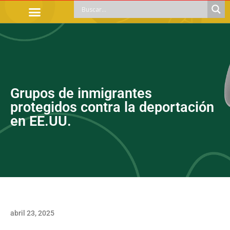
TRÁMITES OFICIALES
ORIENTACIÓN LEGAL
APOYOS SOCIALES
EDUCACIÓN Y EMPLEO
Grupos de inmigrantes
protegidos contra la deportación
en EE.UU.
abril 23, 2025