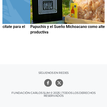
Papuchis y el Sueño Michoacano como alternativa
C
productiva
h
SÍGUENOS EN REDES
FUNDACIÓN CARLOS SLIM © 2025 | TODOS LOS DERECHOS
RESERVADOS