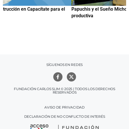
Papuchis y el Sueño Michoacano como alternativa
C
productiva
h
SÍGUENOS EN REDES
FUNDACIÓN CARLOS SLIM © 2025 | TODOS LOS DERECHOS
RESERVADOS
AVISO DE PRIVACIDAD
DECLARACIÓN DE NO CONFLICTO DE INTERÉS