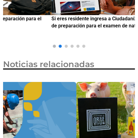
Si eres residente ingresa a Ciudadanízate, el curso gratuito
C
de preparación para el examen de naturalización en EUA
o
Noticias relacionadas