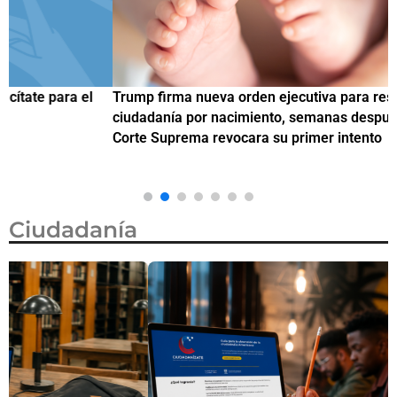
Trump firma nueva orden ejecutiva para restringir la
¿
ciudadanía por nacimiento, semanas después de que la
M
Corte Suprema revocara su primer intento
Ciudadanía