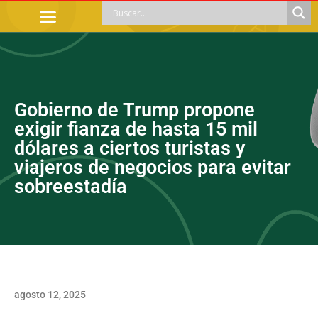
TRÁMITES OFICIALES
ORIENTACIÓN LEGAL
APOYOS SOCIALES
EDUCACIÓN Y EMPLEO
Gobierno de Trump propone
exigir fianza de hasta 15 mil
dólares a ciertos turistas y
viajeros de negocios para evitar
sobreestadía
agosto 12, 2025