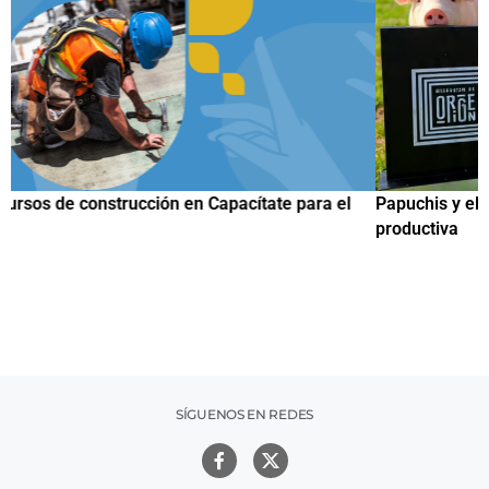
Papuchis y el Sueño Michoacano como alternativa
C
productiva
h
SÍGUENOS EN REDES