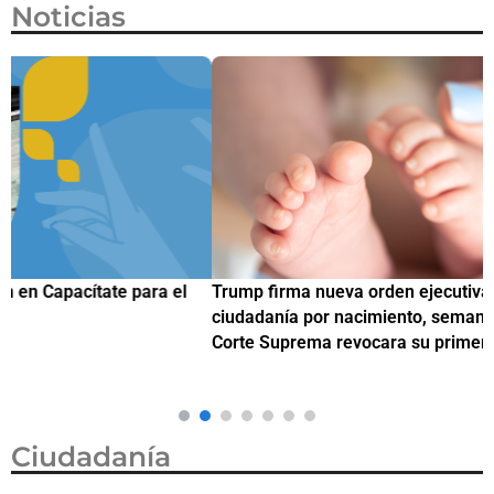
Noticias
Trump firma nueva orden ejecutiva para restringir la
¿
ciudadanía por nacimiento, semanas después de que la
M
Corte Suprema revocara su primer intento
Ciudadanía