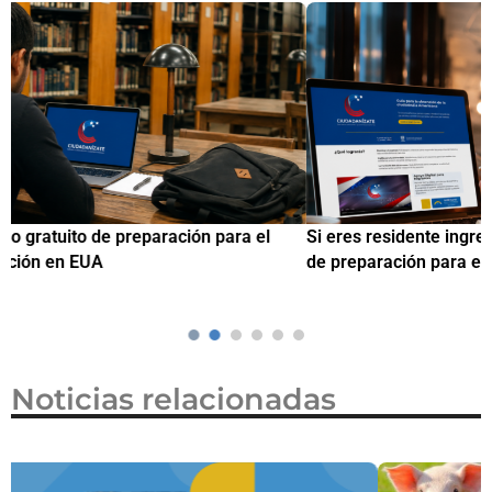
Si eres residente ingresa a Ciudadanízate, el curso gratuito
C
de preparación para el examen de naturalización en EUA
o
Noticias relacionadas