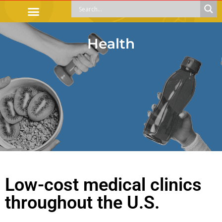
OFFICIAL PROCEDURES
LEGAL GUIDANCE
APOYOS SOCIALES
EDUCACIÓN Y EMPLEO
Health
Low-cost medical clinics
throughout the U.S.