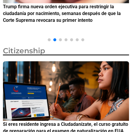
Trump firma nueva orden ejecutiva para restringir la
¿
ciudadanía por nacimiento, semanas después de que la
M
Corte Suprema revocara su primer intento
Citizenship
Si eres residente ingresa a Ciudadanízate, el curso gratuito
C
de preparación para el examen de naturalización en EUA
o