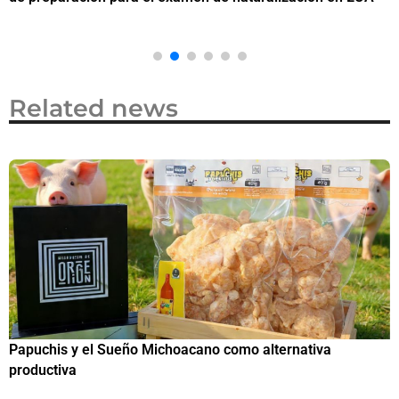
Related news
Papuchis y el Sueño Michoacano como alternativa
C
productiva
h