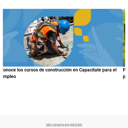
Papuchis y el Sueño Michoacano como alternativa
C
productiva
h
SÍGUENOS EN REDES