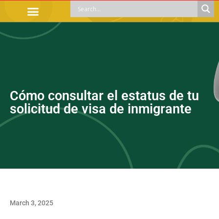
OFFICIAL PROCEDURES
LEGAL GUIDANCE
APOYOS SOCIALES
EDUCACIÓN Y EMPLEO
Cómo consultar el estatus de tu
solicitud de visa de inmigrante
March 3, 2025