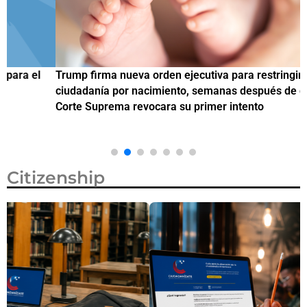
Trump firma nueva orden ejecutiva para restringir la
¿
ciudadanía por nacimiento, semanas después de que la
M
Corte Suprema revocara su primer intento
Citizenship