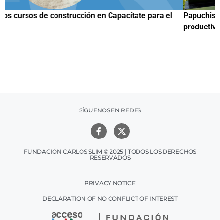
Papuchis y el Sueño Michoacano como alternativa
C
productiva
h
SÍGUENOS EN REDES
FUNDACIÓN CARLOS SLIM © 2025 | TODOS LOS DERECHOS
RESERVADOS
PRIVACY NOTICE
DECLARATION OF NO CONFLICT OF INTEREST