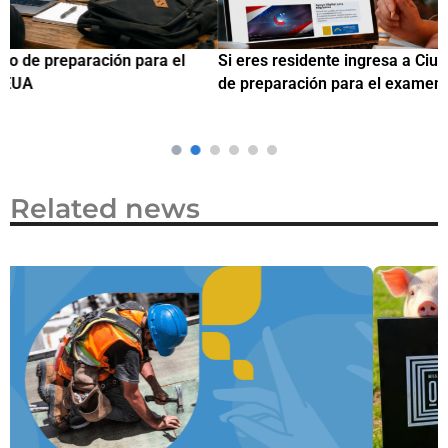
Si eres residente ingresa a Ciudadanízate, el curso gratuito
C
de preparación para el examen de naturalización en EUA
o
Related news