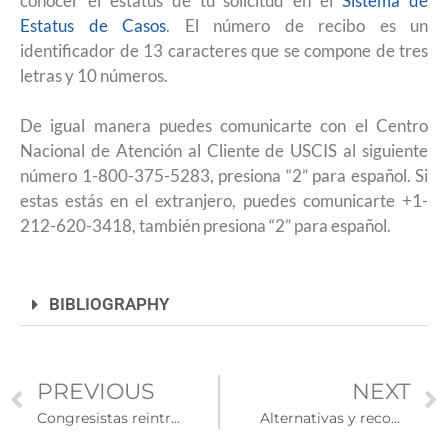
conocer el estatus de tu solicitud en el
Sistema de
Estatus de Casos
. El número de recibo es un
identificador de 13 caracteres que se compone de tres
letras y 10 números.
De igual manera puedes comunicarte con el Centro
Nacional de Atención al Cliente de USCIS al siguiente
número 1-800-375-5283, presiona “2” para español. Si
estas estás en el extranjero, puedes comunicarte +1-
212-620-3418, también presiona “2” para español.
BIBLIOGRAPHY
PREVIOUS
NEXT
Congresistas reintroducen proyecto de ley que abriría un camino a la ciudadanía a beneficiarios DACA
Alternativas y recomendaciones para presentar tu declaración anual