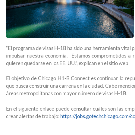
remitir casos de asilo a jueces de inm
entrevistar al solicitante
“El programa de visas H-1B ha sido una herramienta vital pa
impulsar nuestra economía. Estamos comprometidos a ret
quieren quedarse en los EE. UU.”, explican en el sitio web
El objetivo de Chicago H1-B Connect es continuar la repu
que busca construir una carrera en la ciudad. Cabe mencion
áreas metropolitanas con mayor número de visas H-1B.
En el siguiente enlace puede consultar cuáles son las emp
crear alertas de trabajo:
https://jobs.gotechchicago.com/c
UNAM San Antonio abre cursos de pr
para la ciudadanía estadounidense e