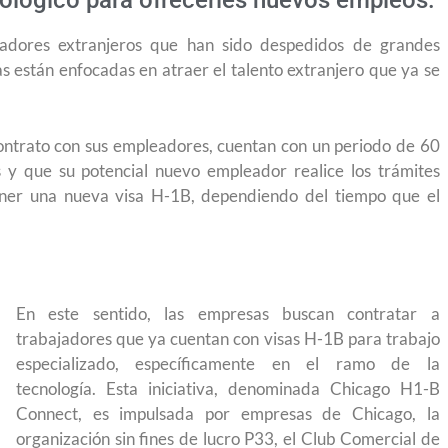
nológico para ofrecerles nuevos empleos.
adores extranjeros que han sido despedidos de grandes
s están enfocadas en atraer el talento extranjero que ya se
ontrato con sus empleadores, cuentan con un periodo de 60
 y que su potencial nuevo empleador realice los trámites
tener una nueva visa H-1B, dependiendo del tiempo que el
En este sentido, las empresas buscan contratar a
trabajadores que ya cuentan con visas H-1B para trabajo
especializado, específicamente en el ramo de la
tecnología. Esta iniciativa, denominada Chicago H1-B
Connect, es impulsada por empresas de Chicago, la
e permite
Conoce los cursos de construcción en Capacítat
organización sin fines de lucro P33, el Club Comercial de