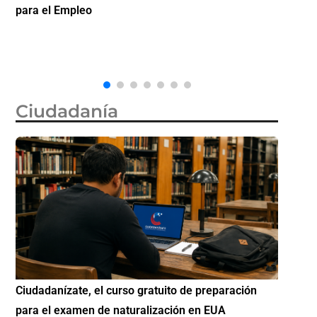
citas de visa de turista en México por 750 dólares
partici
Diáspo
Ciudadanía
Si eres residente ingresa a Ciudadanízate, el curso
Conoce
gratuito de preparación para el examen de
elegib