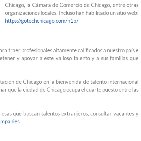
Chicago, la Cámara de Comercio de Chicago, entre otras
igración sin
para el Empleo
organizaciones locales. Incluso han habilitado un sitio web:
https://gotechchicago.com/h1b/
ra traer profesionales altamente calificados a nuestro país e
ener y apoyar a este valioso talento y a sus familias que
tación de Chicago en la bienvenida de talento internacional
ar que la ciudad de Chicago ocupa el cuarto puesto entre las
resas que buscan talentos extranjeros, consultar vacantes y
ompanies
eparación
Ciudadanízate, el curso gratuito de preparación
n primavera
para el examen de naturalización en EUA