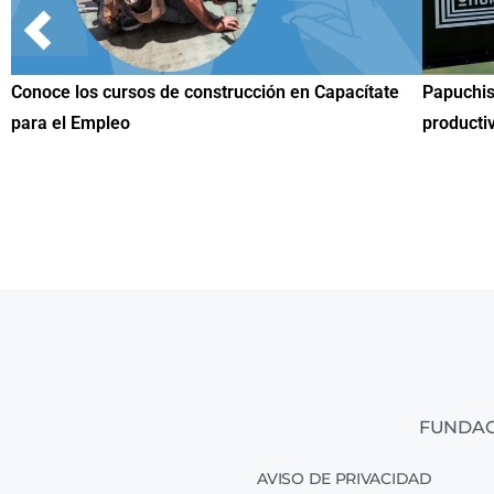
Papuchis y el Sueño Michoacano como alternativa
Conoce 
productiva
una her
FUNDAC
AVISO DE PRIVACIDAD