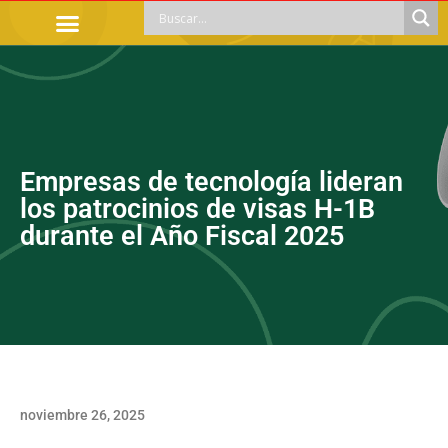
TRÁMITES OFICIALES
ORIENTACIÓN LEGAL
APOYOS SOCIALES
EDUCACIÓN Y EMPLEO
Empresas de tecnología lideran
los patrocinios de visas H-1B
durante el Año Fiscal 2025
noviembre 26, 2025