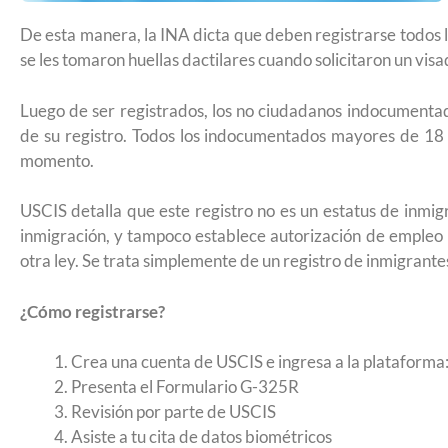
Futuro para capacitarse al regresar a
De esta manera, la INA dicta que deben registrarse todos l
se les tomaron huellas dactilares cuando solicitaron un vis
Luego de ser registrados, los no ciudadanos indocumenta
de su registro. Todos los indocumentados mayores de 18
momento.
USCIS detalla que este registro no es un estatus de inmig
inmigración, y tampoco establece autorización de empleo 
otra ley. Se trata simplemente de un registro de inmigrante
¿Cómo registrarse?
Crea una cuenta de USCIS e ingresa a la plataforma
Presenta el Formulario G-325R
Revisión por parte de USCIS
UNAM San Antonio abre cursos de pr
Asiste a tu cita de datos biométricos
para la ciudadanía estadounidense e