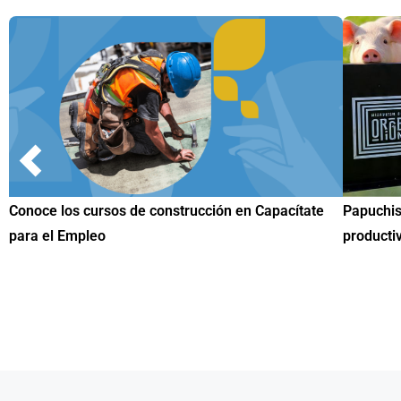
Papuchis y el Sueño Michoacano como alternativa
Conoce n
productiva
una herr