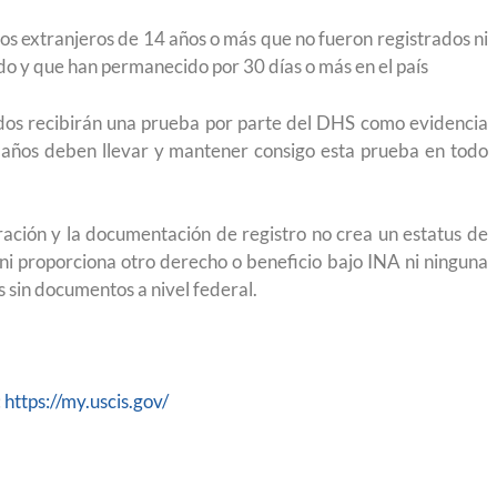
 México?
para el Empleo
os extranjeros de 14 años o más que no fueron registrados ni
ado y que han permanecido por 30 días o más en el país
dos recibirán una prueba por parte del DHS como evidencia
 años deben llevar y mantener consigo esta prueba en todo
ración y la documentación de registro no crea un estatus de
ni proporciona otro derecho o beneficio bajo INA ni ninguna
s sin documentos a nivel federal.
:
https://my.uscis.gov/
eparación
Ciudadanízate, el curso gratuito de preparación
n primavera
para el examen de naturalización en EUA