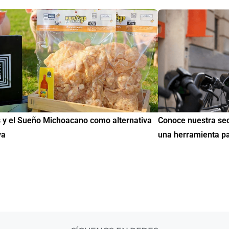
uestra sección de Educación y Empleo:
IMME realiza la 2ª
amienta para encontrar oportunidades
de Educación Cívic
mil mexicanos en 