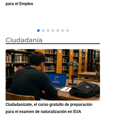
la ciudadanía por nacimiento, semanas después de
inverti
que la Corte Suprema revocara su primer intento
Ciudadanía
Si eres residente ingresa a Ciudadanízate, el curso
Conoce 
gratuito de preparación para el examen de
elegibl