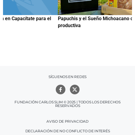
Papuchis y el Sueño Michoacano como alternativa
C
productiva
h
SÍGUENOS EN REDES
FUNDACIÓN CARLOS SLIM © 2025 | TODOS LOS DERECHOS
RESERVADOS
AVISO DE PRIVACIDAD
DECLARACIÓN DE NO CONFLICTO DE INTERÉS