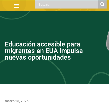
TRÁMITES OFICIALES
ORIENTACIÓN LEGAL
APOYOS SOCIALES
EDUCACIÓN Y EMPLEO
Educación accesible para
migrantes en EUA impulsa
nuevas oportunidades
marzo 23, 2026