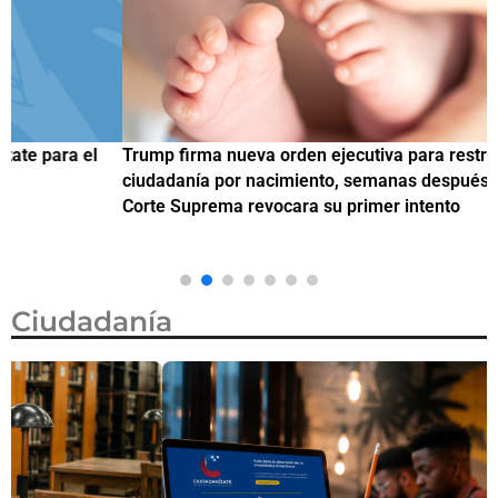
Trump firma nueva orden ejecutiva para restringir la
¿
ciudadanía por nacimiento, semanas después de que la
M
Corte Suprema revocara su primer intento
Ciudadanía