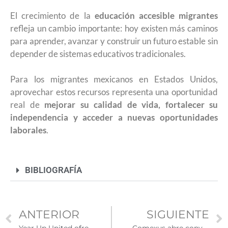
El crecimiento de la
educación accesible migrantes
refleja un cambio importante: hoy existen más caminos
para aprender, avanzar y construir un futuro estable sin
depender de sistemas educativos tradicionales.
Para los migrantes mexicanos en Estados Unidos,
aprovechar estos recursos representa una oportunidad
real de
mejorar su calidad de vida, fortalecer su
independencia y acceder a nuevas oportunidades
laborales
.
BIBLIOGRAFÍA
ANTERIOR
SIGUIENTE
Year Up United ofrece capacitación tecnológica y profesional gratuita para jóvenes en Estados Unidos
Comexus abre convocatoria para que instituciones públicas mexicanas reciban asistentes de inglés de Estados Unidos en 2026-2027