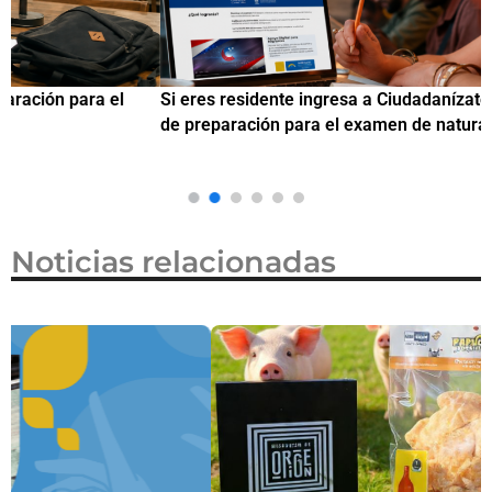
Si eres residente ingresa a Ciudadanízate, el curso gratuito
C
de preparación para el examen de naturalización en EUA
o
Noticias relacionadas