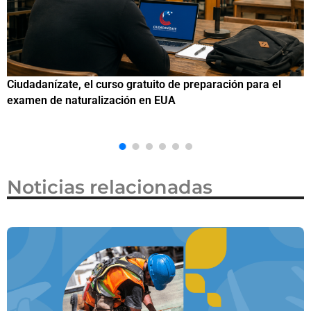
Si eres residente ingresa a Ciudadanízate, el curso gratuito
C
de preparación para el examen de naturalización en EUA
o
Noticias relacionadas