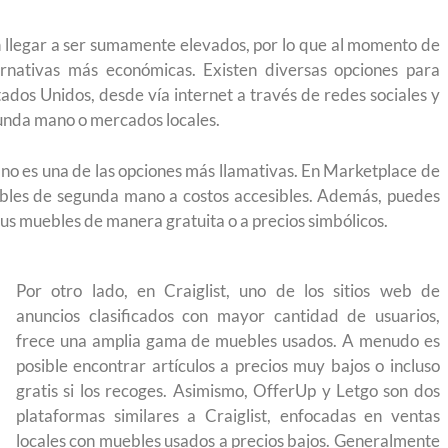
n llegar a ser sumamente elevados, por lo que al momento de
rnativas más económicas. Existen diversas opciones para
ados Unidos, desde vía internet a través de redes sociales y
gunda mano o mercados locales.
no es una de las opciones más llamativas. En Marketplace de
ebles de segunda mano a costos accesibles. Además, puedes
sus muebles de manera gratuita o a precios simbólicos.
Por otro lado, en Craiglist, uno de los sitios web de
anuncios clasificados con mayor cantidad de usuarios,
frece una amplia gama de muebles usados. A menudo es
posible encontrar artículos a precios muy bajos o incluso
gratis si los recoges. Asimismo, OfferUp y Letgo son dos
plataformas similares a Craiglist, enfocadas en ventas
ruyendo el
Conoce los cursos de construcción en Capací
locales con muebles usados a precios bajos. Generalmente