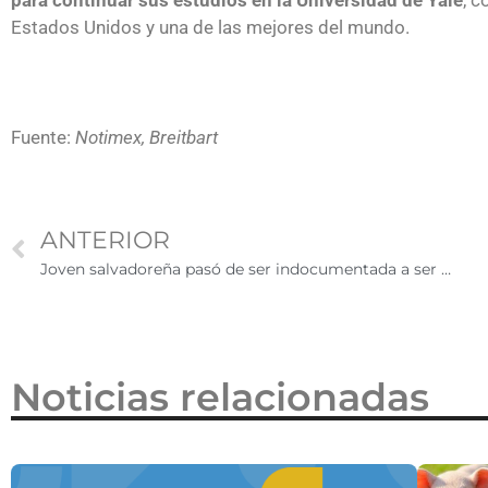
para continuar sus estudios en la Universidad de Yale
, 
2026
Estados Unidos y una de las mejores del mundo.
Fuente:
Notimex, Breitbart
ANTERIOR
Joven salvadoreña pasó de ser indocumentada a ser aceptada en Princeton
Noticias relacionadas