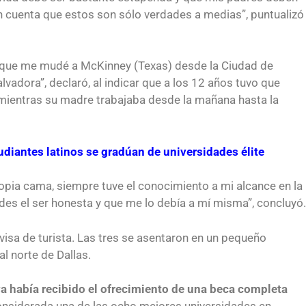
esar a México?
para el Empleo
n cuenta que estos son sólo verdades a medias”, puntualizó
e que me mudé a McKinney (Texas) desde la Ciudad de
lvadora”, declaró, al indicar que a los 12 años tuvo que
, mientras su madre trabajaba desde la mañana hasta la
iantes latinos se gradúan de universidades élite
propia cama, siempre tuve el conocimiento a mi alcance en la
edes el ser honesta y que me lo debía a mí misma”, concluyó.
 visa de turista. Las tres se asentaron en un pequeño
l norte de Dallas.
os de preparación
Ciudadanízate, el curso gratuito de pre
a había recibido el ofrecimiento de una beca completa
idense en primavera
para el examen de naturalización en E