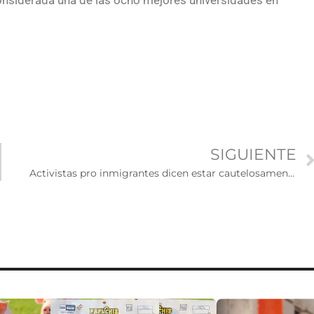
considerada una de las ocho mejores universidades en
SIGUIENTE
Activistas pro inmigrantes dicen estar cautelosamente optimistas por fallo de DAPA y DACA plus