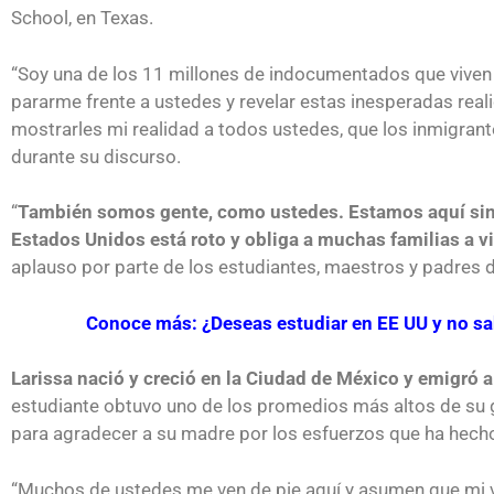
School, en Texas.
“Soy una de los 11 millones de indocumentados que viven
pararme frente a ustedes y revelar estas inesperadas real
mostrarles mi realidad a todos ustedes, que los inmigran
durante su discurso.
“
También somos gente, como ustedes. Estamos aquí sin
Estados Unidos está roto y obliga a muchas familias a vi
aplauso por parte de los estudiantes, maestros y padres 
Conoce más: ¿Deseas estudiar en EE UU y no sa
Larissa nació y creció en la Ciudad de México y emigró 
estudiante obtuvo uno de los promedios más altos de su 
para agradecer a su madre por los esfuerzos que ha hecho 
¿Cómo inscribirse a Jóvenes Co
“Muchos de ustedes me ven de pie aquí y asumen que mi 