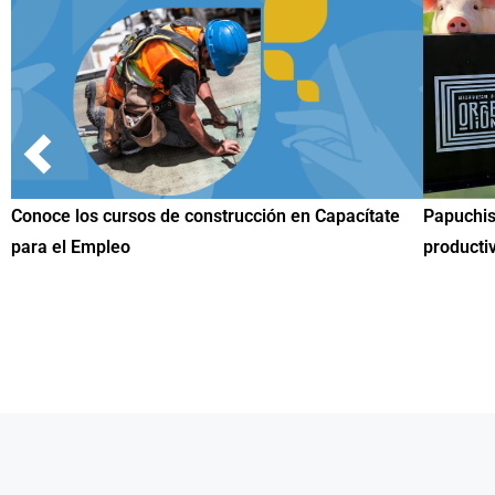
ión en Capacítate
Papuchis y el Sueño Michoacano como alt
productiva