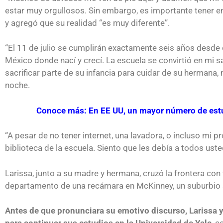
Futuro para capacitarse al regr
estar muy orgullosos. Sin embargo, es importante tener e
y agregó que su realidad “es muy diferente”.
“El 11 de julio se cumplirán exactamente seis años desd
México donde nací y crecí. La escuela se convirtió en mi sa
sacrificar parte de su infancia para cuidar de su hermana
noche.
Conoce más: En EE UU, un mayor número de estud
“A pesar de no tener internet, una lavadora, o incluso mi 
biblioteca de la escuela. Siento que les debía a todos ust
Larissa, junto a su madre y hermana, cruzó la frontera con
departamento de una recámara en McKinney, un suburbio a
UNAM San Antonio abre curs
Antes de que pronunciara su emotivo discurso, Larissa y
para la ciudadanía estadoun