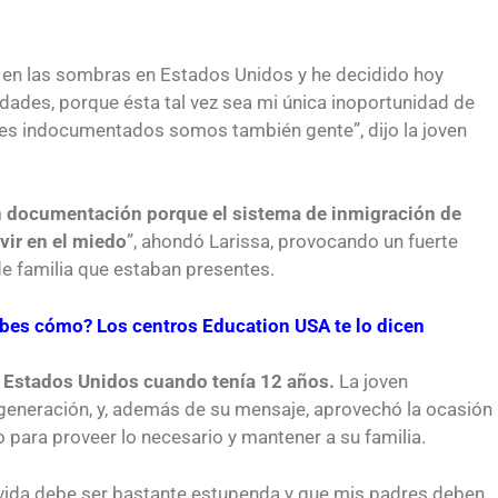
 en las sombras en Estados Unidos y he decidido hoy
idades, porque ésta tal vez sea mi única inoportunidad de
tes indocumentados somos también gente”, dijo la joven
 documentación porque el sistema de inmigración de
vir en el miedo
”, ahondó Larissa, provocando un fuerte
de familia que estaban presentes.
bes cómo? Los centros Education USA te lo dicen
a Estados Unidos cuando tenía 12 años.
La joven
generación, y, además de su mensaje, aprovechó la ocasión
para proveer lo necesario y mantener a su familia.
nstruyendo el
Conoce los cursos de construcción en Capa
vida debe ser bastante estupenda y que mis padres deben