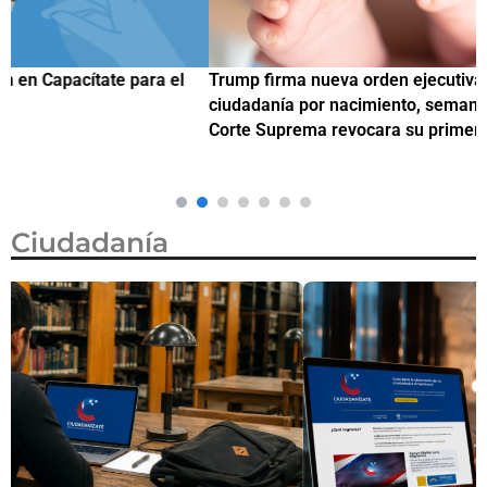
Trump firma nueva orden ejecutiva para restringir la
¿
ciudadanía por nacimiento, semanas después de que la
M
Corte Suprema revocara su primer intento
Ciudadanía