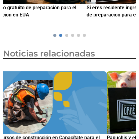
Si eres residente ingresa a Ciudadanízate, el curso gratuito
C
de preparación para el examen de naturalización en EUA
o
Noticias relacionadas
Papuchis y el Sueño Michoacano como alternativa
C