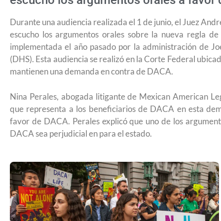
escuchó los argumentos orales a favor 
Durante una audiencia realizada el 1 de junio, el Juez And
escucho los argumentos orales sobre la nueva regla de 
implementada el año pasado por la administración de J
(DHS). Esta audiencia se realizó en la Corte Federal ubica
mantienen una demanda en contra de DACA.
Nina Perales, abogada litigante de Mexican American L
que representa a los beneficiarios de DACA en esta dem
favor de DACA. Perales explicó que uno de los argument
DACA sea perjudicial en para el estado.
USCIS anuncia cambio de regla que le