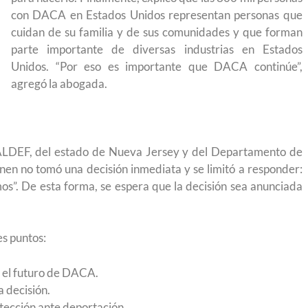
igración sin
para el Empleo
con DACA en Estados Unidos representan personas que
cuidan de su familia y de sus comunidades y que forman
parte importante de diversas industrias en Estados
Unidos. “Por eso es importante que DACA continúe”,
agregó la abogada.
LDEF, del estado de Nueva Jersey y del Departamento de
nen no tomó una decisión inmediata y se limitó a responder:
s”. De esta forma, se espera que la decisión sea anunciada
es puntos:
e el futuro de DACA.
eparación
Ciudadanízate, el curso gratuito de preparación
a decisión.
n primavera
para el examen de naturalización en EUA
tección ante deportación.