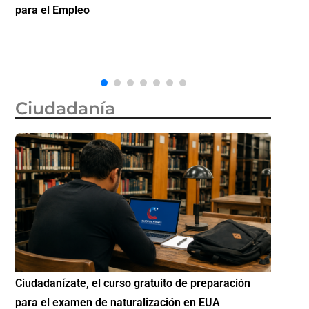
citas de visa de turista en México por 750 dólares
partici
Diáspo
Ciudadanía
Si eres residente ingresa a Ciudadanízate, el curso
Conoce 
gratuito de preparación para el examen de
elegibl