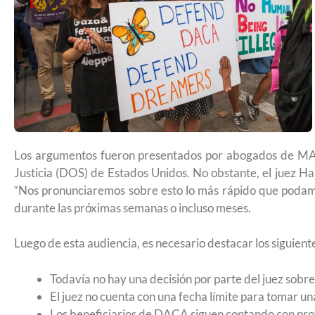
remitir casos de asilo a jueces de inm
entrevistar al solicitante
Los argumentos fueron presentados por abogados de MA
Justicia (DOS) de Estados Unidos. No obstante, el juez Ha
“Nos pronunciaremos sobre esto lo más rápido que podamo
durante las próximas semanas o incluso meses.
Luego de esta audiencia, es necesario destacar los siguient
Todavía no hay una decisión por parte del juez sobr
UNAM San Antonio abre cursos de pr
El juez no cuenta con una fecha límite para tomar un
para la ciudadanía estadounidense e
Los beneficiarios de DACA siguen contando con pro