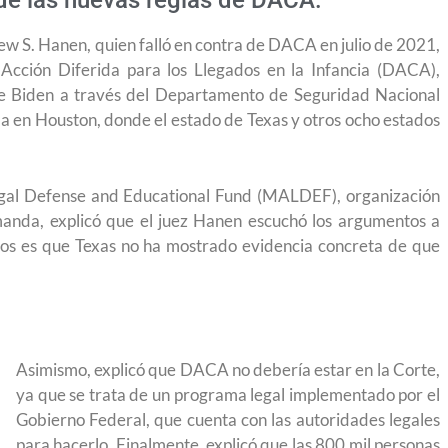
de las nuevas reglas de DACA.
rew S. Hanen, quien falló en contra de DACA en julio de 2021,
Acción Diferida para los Llegados en la Infancia (DACA),
oe Biden a través del Departamento de Seguridad Nacional
da en Houston, donde el estado de Texas y otros ocho estados
egal Defense and Educational Fund (MALDEF), organización
anda, explicó que el juez Hanen escuchó los argumentos a
os es que Texas no ha mostrado evidencia concreta de que
Asimismo, explicó que DACA no debería estar en la Corte,
ya que se trata de un programa legal implementado por el
Gobierno Federal, que cuenta con las autoridades legales
 permite
Conoce los cursos de construcción en Capacítat
para hacerlo. Finalmente, explicó que las 800 mil personas