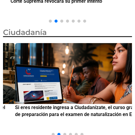
Corte Suprema revocara su primer intento
Ciudadanía
Si eres residente ingresa a Ciudadanízate, el curso gratuito
C
de preparación para el examen de naturalización en EUA
o