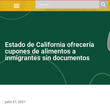
TRÁMITES OFICIALES
ORIENTACIÓN LEGAL
APOYOS SOCIALES
EDUCACIÓN Y EMPLEO
Estado de California ofrecería
cupones de alimentos a
inmigrantes sin documentos
julio 27, 2021