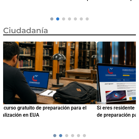
Ciudadanía
Si eres residente ingresa a Ciudadanízate, el curso gratuito
C
de preparación para el examen de naturalización en EUA
o