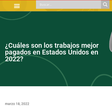
TRÁMITES OFICIALES
ORIENTACIÓN LEGAL
APOYOS SOCIALES
EDUCACIÓN Y EMPLEO
¿Cuáles son los trabajos mejor
pagados en Estados Unidos en
2022?
marzo 18, 2022