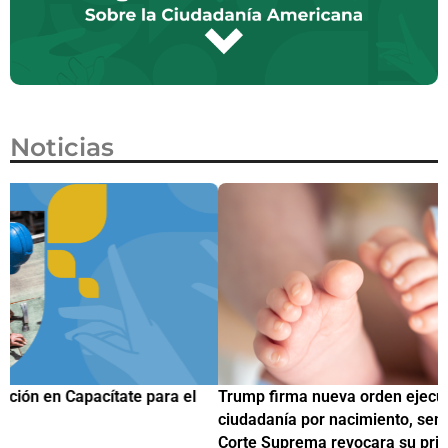
Noticias
Trump firma nueva orden ejecutiva para restringir la
¿
ciudadanía por nacimiento, semanas después de que la
M
Corte Suprema revocara su primer intento