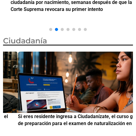
ciudadanía por nacimiento, semanas después de que la
M
Corte Suprema revocara su primer intento
Ciudadanía
Si eres residente ingresa a Ciudadanízate, el curso gratuito
C
de preparación para el examen de naturalización en EUA
o