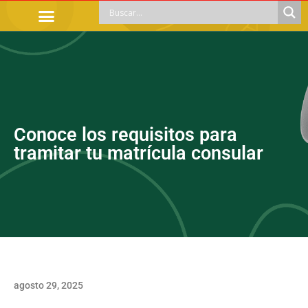
TRÁMITES OFICIALES
ORIENTACIÓN LEGAL
APOYOS SOCIALES
EDUCACIÓN Y EMPLEO
Conoce los requisitos para
tramitar tu matrícula consular
agosto 29, 2025