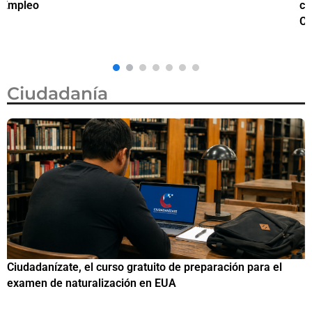
ciudadanía por nacimiento, semanas después de que la
M
Corte Suprema revocara su primer intento
Ciudadanía
Si eres residente ingresa a Ciudadanízate, el curso gratuit
de preparación para el examen de naturalización en EUA