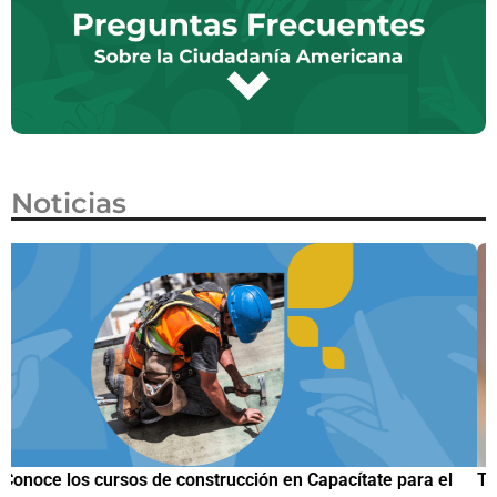
Noticias
Trump firma nueva orden ejecutiva para restringir la
¿