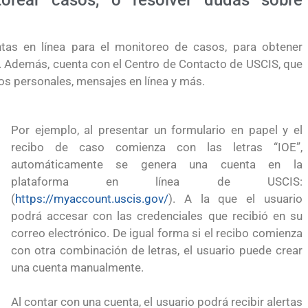
torear casos, o resolver dudas sobre
tas en línea para el monitoreo de casos, para obtener
l. Además, cuenta con el Centro de Contacto de USCIS, que
cios personales, mensajes en línea y más.
Por ejemplo, al presentar un formulario en papel y el
recibo de caso comienza con las letras “IOE”,
automáticamente se genera una cuenta en la
plataforma en línea de USCIS:
(
https://myaccount.uscis.gov/
). A la que el usuario
podrá accesar con las credenciales que recibió en su
correo electrónico. De igual forma si el recibo comienza
con otra combinación de letras, el usuario puede crear
una cuenta manualmente.
yendo el
Conoce los cursos de construcción en Capacíta
Al contar con una cuenta, el usuario podrá recibir alertas