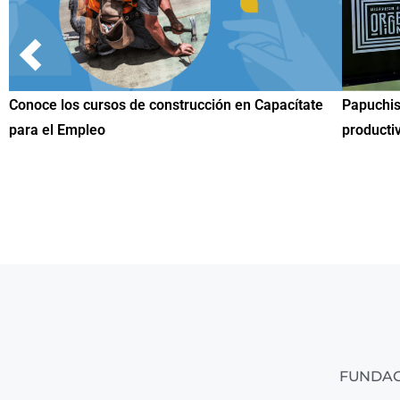
te
Papuchis y el Sueño Michoacano como alternativa
Conoc
productiva
una h
FUNDAC