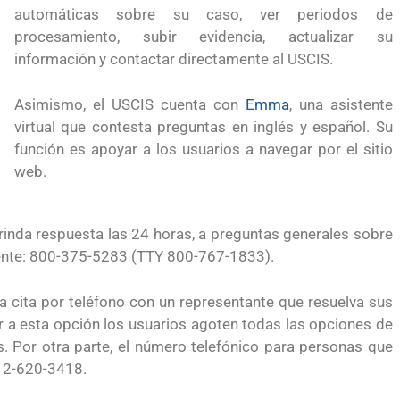
a México?
para el Empleo
automáticas sobre su caso, ver periodos de
procesamiento, subir evidencia, actualizar su
información y contactar directamente al USCIS.
Asimismo, el USCIS cuenta con
Emma
, una asistente
virtual que contesta preguntas en inglés y español. Su
función es apoyar a los usuarios a navegar por el sitio
web.
rinda respuesta las 24 horas, a preguntas generales sobre
uiente: 800-375-5283 (TTY 800-767-1833).
 cita por teléfono con un representante que resuelva sus
r a esta opción los usuarios agoten todas las opciones de
. Por otra parte, el número telefónico para personas que
preparación
Ciudadanízate, el curso gratuito de preparació
212-620-3418.
en primavera
para el examen de naturalización en EUA