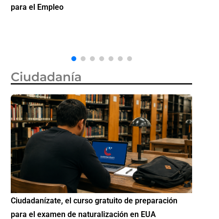
la ciudadanía por nacimiento, semanas después de
invert
que la Corte Suprema revocara su primer intento
Ciudadanía
n
Si eres residente ingresa a Ciudadanízate, el curso
Conoc
gratuito de preparación para el examen de
elegi