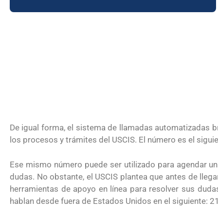
Futuro para capacitarse al regresar 
De igual forma, el sistema de llamadas automatizadas b
los procesos y trámites del USCIS. El número es el sig
Ese mismo número puede ser utilizado para agendar una
dudas. No obstante, el USCIS plantea que antes de llega
herramientas de apoyo en línea para resolver sus dudas
UNAM San Antonio abre cursos de 
hablan desde fuera de Estados Unidos en el siguiente: 
para la ciudadanía estadounidense 