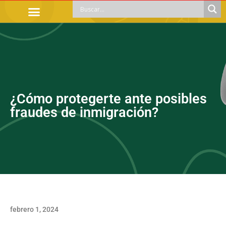
TRÁMITES OFICIALES
ORIENTACIÓN LEGAL
APOYOS SOCIALES
EDUCACIÓN Y EMPLEO
¿Cómo protegerte ante posibles
fraudes de inmigración?
febrero 1, 2024