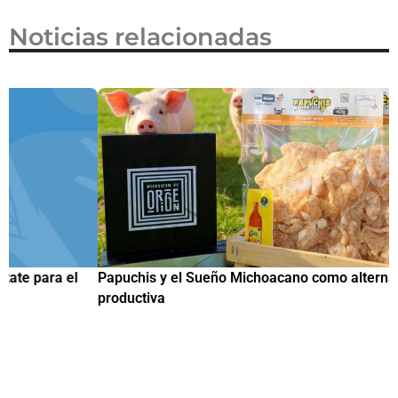
Noticias relacionadas
Papuchis y el Sueño Michoacano como alternativa
C
productiva
h