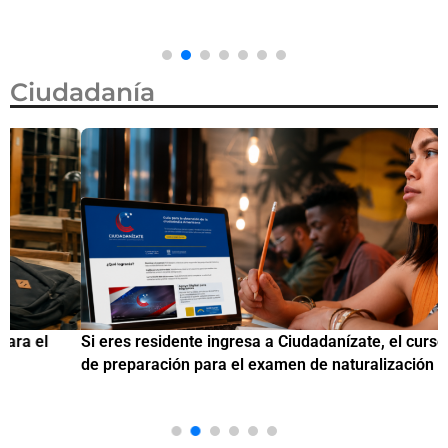
Ciudadanía
Si eres residente ingresa a Ciudadanízate, el curso gratuito
C
de preparación para el examen de naturalización en EUA
o