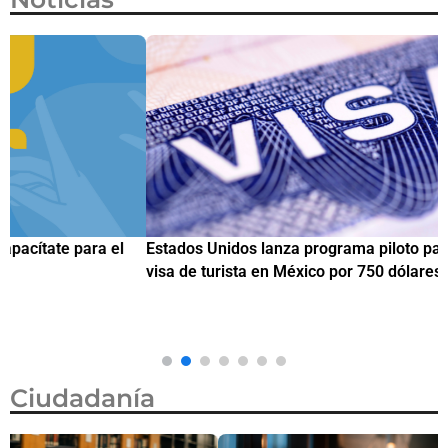
Estados Unidos lanza programa piloto para agilizar citas de
I
visa de turista en México por 750 dólares
e
M
Ciudadanía