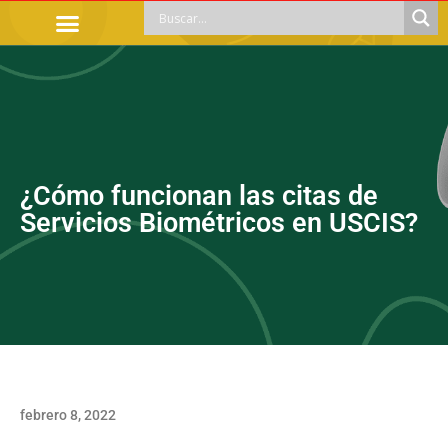
TRÁMITES OFICIALES
ORIENTACIÓN LEGAL
APOYOS SOCIALES
EDUCACIÓN Y EMPLEO
¿Cómo funcionan las citas de
Servicios Biométricos en USCIS?
febrero 8, 2022