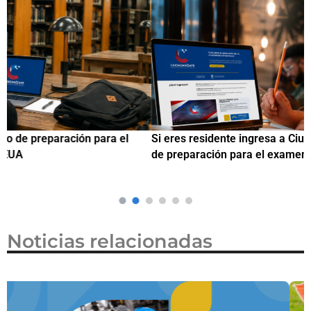
Si eres residente ingresa a Ciudadanízate, el curso gratuito
C
de preparación para el examen de naturalización en EUA
o
Noticias relacionadas