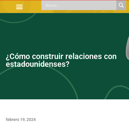
TRÁMITES OFICIALES
ORIENTACIÓN LEGAL
APOYOS SOCIALES
EDUCACIÓN Y EMPLEO
¿Cómo construir relaciones con
estadounidenses?
febrero 19, 2024