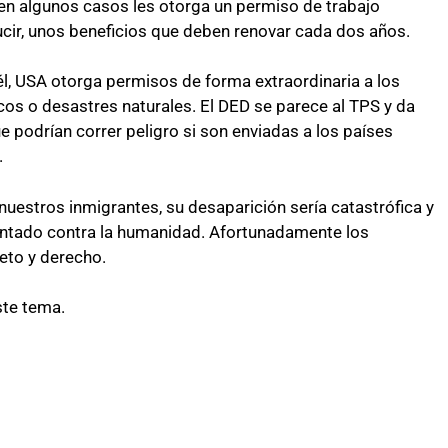
 en algunos casos les otorga un permiso de trabajo
ar a México?
para el Empleo
cir, unos beneficios que deben renovar cada dos años.
él, USA otorga permisos de forma extraordinaria a los
os o desastres naturales. El DED se parece al TPS y da
 podrían correr peligro si son enviadas a los países
.
nuestros inmigrantes, su desaparición sería catastrófica y
entado contra la humanidad. Afortunadamente los
eto y derecho.
ste tema.
de preparación
Ciudadanízate, el curso gratuito de prepar
nse en primavera
para el examen de naturalización en EUA