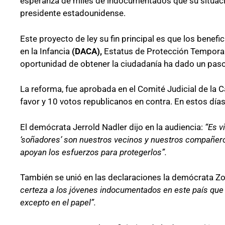
esperanza de miles de indocumentados que su situación
presidente estadounidense.
Este proyecto de ley su fin principal es que los benef
en la Infancia
(DACA),
Estatus de Protección Tempora
oportunidad de obtener la ciudadanía ha dado un paso
La reforma, fue aprobada en el Comité Judicial de l
favor y 10 votos republicanos en contra. En estos día
El demócrata Jerrold Nadler dijo en la audiencia:
“Es v
‘soñadores’ son nuestros vecinos y nuestros compañero
apoyan los esfuerzos para protegerlos”.
También se unió en las declaraciones la demócrata Z
certeza a los jóvenes indocumentados en este país que
excepto en el papel”.
¿Cómo inscribirse a Jóvenes Cons