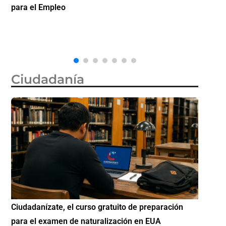
legales existen después?
inv
Ciudadanía
ación
Si eres residente ingresa a Ciudadanízate, el curso
C
gratuito de preparación para el examen de
e