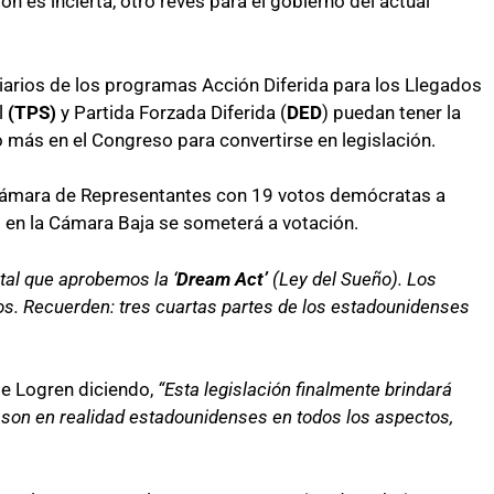
 es incierta, otro revés para el gobierno del actual
iciarios de los programas Acción Diferida para los Llegados
l
(TPS)
y Partida Forzada Diferida (
DED
) puedan tener la
 más en el Congreso para convertirse en legislación.
a Cámara de Representantes con 19 votos demócratas a
s en la Cámara Baja se someterá a votación.
ital que aprobemos la ‘
Dream Act’
(Ley del Sueño). Los
s. Recuerden: tres cuartas partes de los estadounidenses
oe Logren diciendo,
“Esta legislación finalmente brindará
 son en realidad estadounidenses en todos los aspectos,
truyendo el
Conoce los cursos de construcción en Capací