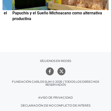
Papuchis y el Sueño Michoacano como alternativa
C
productiva
h
SÍGUENOS EN REDES
FUNDACIÓN CARLOS SLIM © 2025 | TODOS LOS DERECHOS
RESERVADOS
AVISO DE PRIVACIDAD
DECLARACIÓN DE NO CONFLICTO DE INTERÉS