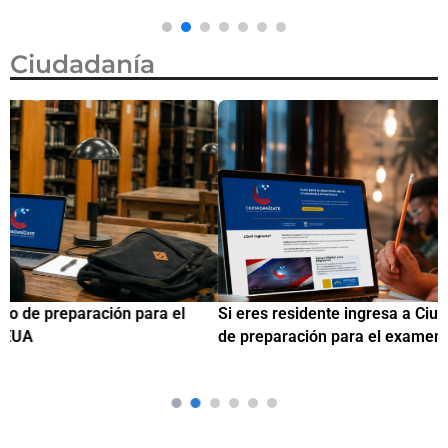
Ciudadanía
Si eres residente ingresa a Ciudadanízate, el curso gratuito
C
de preparación para el examen de naturalización en EUA
o