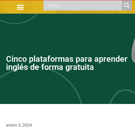
TRÁMITES OFICIALES
ORIENTACIÓN LEGAL
APOYOS SOCIALES
EDUCACIÓN Y EMPLEO
Cinco plataformas para aprender
inglés de forma gratuita
enero 5, 2024