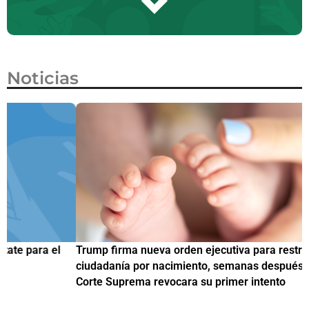
Noticias
Trump firma nueva orden ejecutiva para restringir la
¿
ciudadanía por nacimiento, semanas después de que la
M
Corte Suprema revocara su primer intento