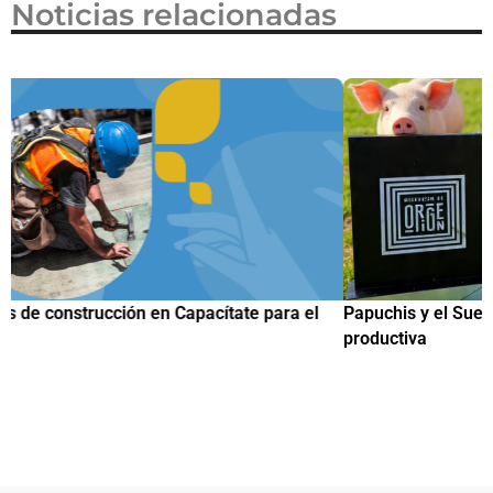
Noticias relacionadas
Papuchis y el Sueño Michoacano como alternativa
C
productiva
h