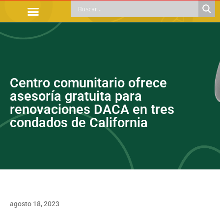
TRÁMITES OFICIALES
ORIENTACIÓN LEGAL
APOYOS SOCIALES
EDUCACIÓN Y EMPLEO
Centro comunitario ofrece
asesoría gratuita para
renovaciones DACA en tres
condados de California
agosto 18, 2023