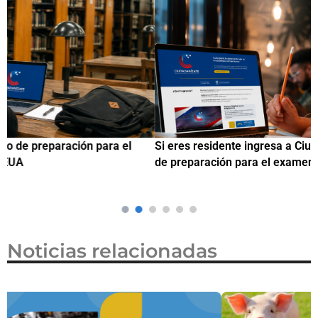
Si eres residente ingresa a Ciudadanízate, el curso gratuito
C
de preparación para el examen de naturalización en EUA
o
Noticias relacionadas