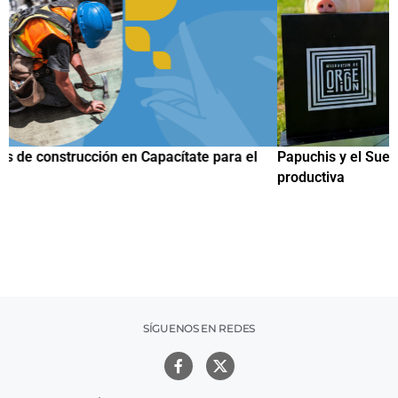
Papuchis y el Sueño Michoacano como alternativa
C
productiva
h
SÍGUENOS EN REDES