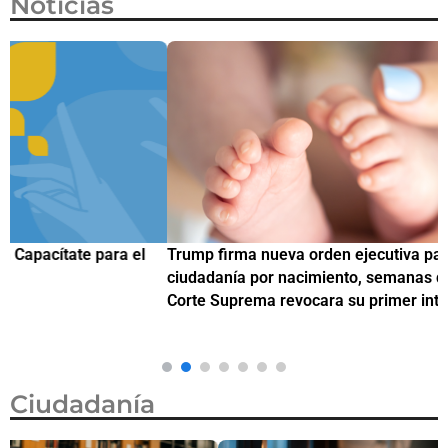
Noticias
Trump firma nueva orden ejecutiva para restringir la
¿
ciudadanía por nacimiento, semanas después de que la
M
Corte Suprema revocara su primer intento
Ciudadanía