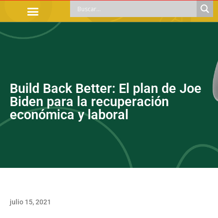
TRÁMITES OFICIALES
ORIENTACIÓN LEGAL
APOYOS SOCIALES
EDUCACIÓN Y EMPLEO
Build Back Better: El plan de Joe
Biden para la recuperación
económica y laboral
julio 15, 2021