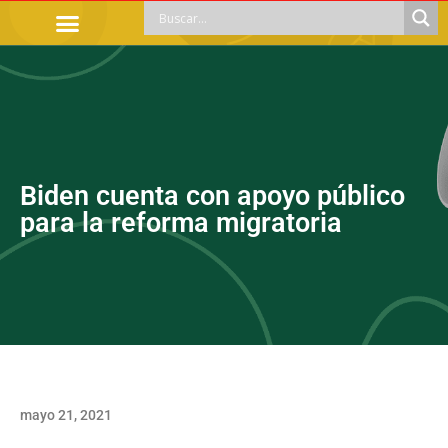
TRÁMITES OFICIALES
ORIENTACIÓN LEGAL
APOYOS SOCIALES
EDUCACIÓN Y EMPLEO
Biden cuenta con apoyo público
para la reforma migratoria
mayo 21, 2021